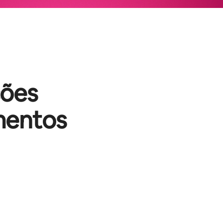
ções
mentos