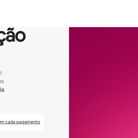
ção
o
os
ia
om cada pagamento