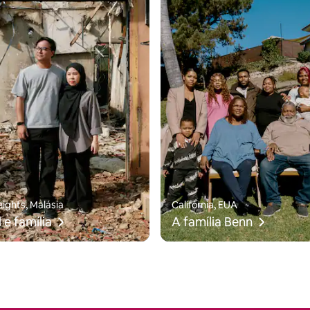
eights, Malásia
Califórnia, EUA
 e família
A família Benn