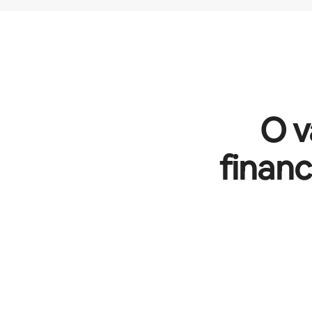
O v
finan